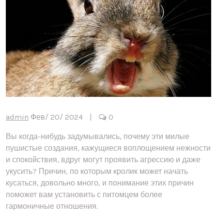
admin
Фев/ 20/ 2024
|
0
Вы когда-нибудь задумывались, почему эти милые
пушистые создания, кажущиеся воплощением нежности
и спокойствия, вдруг могут проявить агрессию и даже
укусить? Причин, по которым кролик может начать
кусаться, довольно много, и понимание этих причин
поможет вам установить с питомцем более
гармоничные отношения.